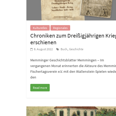
Kulturelles
Regionales
Chroniken zum Dreißigjährigen Krie
erschienen
,
8. August 2022
Buch
Geschichte
Memminger Geschichtsblätter Memmingen – Im
vergangenen Monat erinnerten die Akteure des Memmi
Fischertagsverein e.V. mit den Wallenstein-Spielen wied
den
Read more