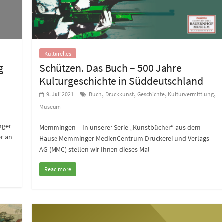
Kulturelles
g
Schützen. Das Buch – 500 Jahre
Kulturgeschichte in Süddeutschland
,
,
,
,
9. Juli 2021
Buch
Druckkunst
Geschichte
Kulturvermittlung
Museum
nger
Memmingen – In unserer Serie „Kunstbücher“ aus dem
er an
Hause Memminger MedienCentrum Druckerei und Verlags-
AG (MMC) stellen wir Ihnen dieses Mal
Read more