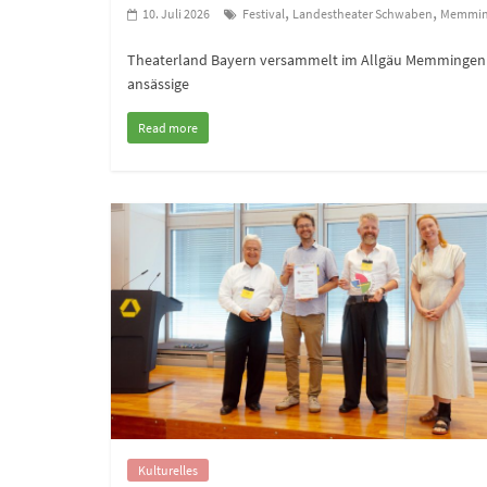
,
,
10. Juli 2026
Festival
Landestheater Schwaben
Memmin
Theaterland Bayern versammelt im Allgäu Memmingen – 
ansässige
Read more
Kulturelles