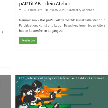
t-
pARTiLAB – dein Atelier
,
,
16. Februar 2024
Kunst
MEWO Kunsthalle
Workshop
Memmingen – Das pARTiLAB der MEWO Kunsthalle steht für
Partizipation, Kunst und Labor. Besucher/-innen jeden Alters
haben kostenfreien Zugang zu
mit
g
Read more